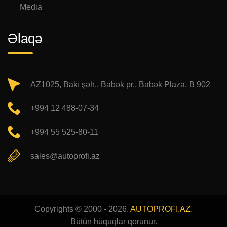
Media
Əlaqə
AZ1025, Bakı şəh., Babək pr., Babək Plaza, B 902
+994 12 488-07-34
+994 55 525-80-11
sales@autoprofi.az
Copyrights © 2000 - 2026.
AUTOPROFI.AZ
.
Bütün hüquqlar qorunur.