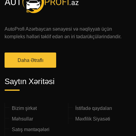
AutoProfi Azərbaycan sənayesi və nəqliyyatı üçün
kompleks həlləri təklif edən ən iri tədarükçülərindəndir.
Daha Ətraflı
Saytın Xəritəsi
Bizim şirkət
İstifadə qaydaları
Məhsullar
Məxfilik Siyasəti
Satış məntəqələri