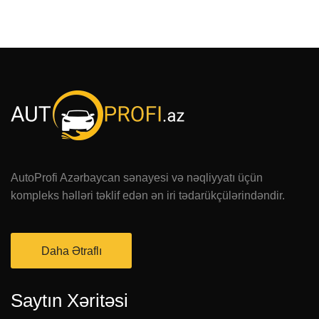
AutoProfi Azərbaycan sənayesi və nəqliyyatı üçün
kompleks həlləri təklif edən ən iri tədarükçülərindəndir.
Daha Ətraflı
Saytın Xəritəsi