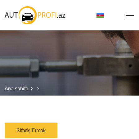
Ana səhifə
Sifariş Etmək