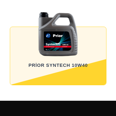
Məhsula baxış
PRİOR SYNTECH 10W40
Məhsula baxış