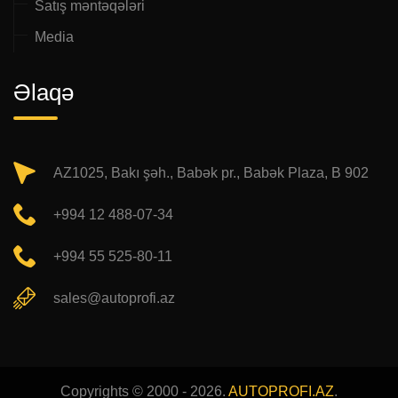
Satış məntəqələri
Media
Əlaqə
AZ1025, Bakı şəh., Babək pr., Babək Plaza, B 902
+994 12 488-07-34
+994 55 525-80-11
sales@autoprofi.az
Copyrights © 2000 - 2026.
AUTOPROFI.AZ
.