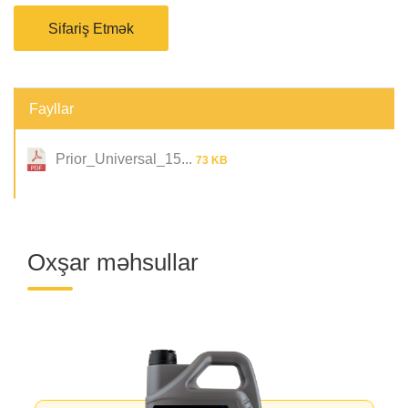
Sifariş Etmək
Fayllar
Prior_Universal_15...
73 KB
Oxşar məhsullar