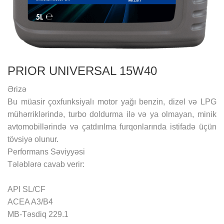
PRIOR UNIVERSAL 15W40
Ərizə
Bu müasir çoxfunksiyalı motor yağı benzin, dizel və LPG
mühərriklərində, turbo doldurma ilə və ya olmayan, minik
avtomobillərində və çatdırılma furqonlarında istifadə üçün
tövsiyə olunur.
Performans Səviyyəsi
Tələblərə cavab verir:
API SL/CF
ACEA A3/B4
MB-Təsdiq 229.1