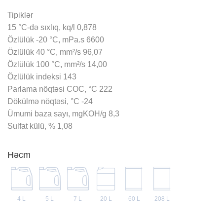
Tipiklər
15 °C-də sıxlıq, kq/l 0,878
Özlülük -20 °C, mPa.s 6600
Özlülük 40 °C, mm²/s 96,07
Özlülük 100 °C, mm²/s 14,00
Özlülük indeksi 143
Parlama nöqtəsi COC, °C 222
Dökülmə nöqtəsi, °C -24
Ümumi baza sayı, mgKOH/g 8,3
Sulfat külü, % 1,08
Həcm
4 L
5 L
7 L
20 L
60 L
208 L