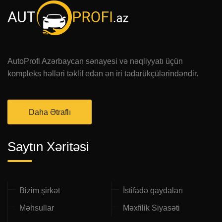
AutoProfi Azərbaycan sənayesi və nəqliyyatı üçün
kompleks həlləri təklif edən ən iri tədarükçülərindəndir.
Daha Ətraflı
Saytın Xəritəsi
Bizim şirkət
İstifadə qaydaları
Məhsullar
Məxfilik Siyasəti